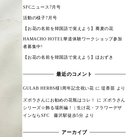
SFCニュース7月号
活動の様子7月号
【お花の名前を韓国語で覚えよう】蕎麦の花
HAMACHO HOTEL華道体験ワークショップ参加
者募集中!
【お花の名前を韓国語で覚えよう】ほおずき
最近のコメント
GULAB HERBS様1周年記念祝い花
に
堤香苗
より
ズボラさんにお勧めの花瓶はコレ！
に
ズボラさん
シリーズ☆飾る場所編！ | 生け花・フラワーデザ
インならSFC 藤沢駅徒歩5分
より
アーカイブ