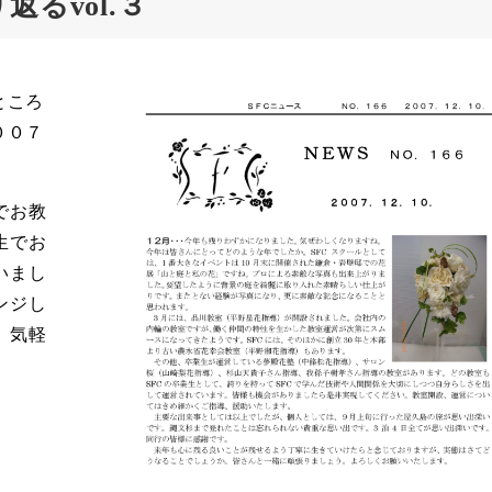
るvol.３
ところ
００７
でお教
生でお
いまし
ンジし
、気軽