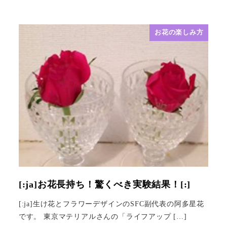
お花の楽しみ方
[:ja]お花長持ち！驚くべき実験結果！[:]
[:ja]生け花とフラワーデザインのSFC副代表の阿多星花
です。 東京マテリアルさんの「ライフアップ […]