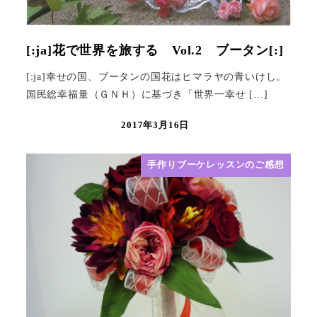
[:ja]花で世界を旅する Vol.2 ブータン[:]
[:ja]幸せの国、ブータンの国花はヒマラヤの青いけし。
国民総幸福量（ＧＮＨ）に基づき「世界一幸せ […]
2017年3月16日
手作りブーケレッスンのご感想