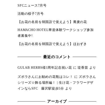
SFCニュース7月号
活動の様子7月号
【お花の名前を韓国語で覚えよう】蕎麦の花
HAMACHO HOTEL華道体験ワークショップ参加
者募集中!
【お花の名前を韓国語で覚えよう】ほおずき
最近のコメント
GULAB HERBS様1周年記念祝い花
に
堤香苗
より
ズボラさんにお勧めの花瓶はコレ！
に
ズボラさん
シリーズ☆飾る場所編！ | 生け花・フラワーデザ
インならSFC 藤沢駅徒歩5分
より
アーカイブ