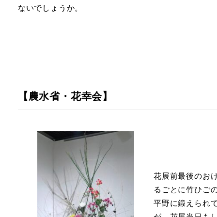
ないでしょうか。
【農水省・花幸会】
花展前最後のお
るごとに竹ひご
平野に鍛えられ
が、花展当日も