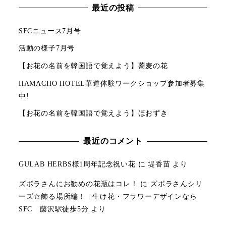
最近の投稿
SFCニュース7月号
活動の様子7月号
【お花の名前を韓国語で覚えよう】蕎麦の花
HAMACHO HOTEL華道体験ワークショップ参加者募集
中!
【お花の名前を韓国語で覚えよう】ほおずき
最近のコメント
GULAB HERBS様1周年記念祝い花
に
堤香苗
より
ズボラさんにお勧めの花瓶はコレ！
に
ズボラさんシリ
ーズ☆飾る場所編！ | 生け花・フラワーデザインなら
SFC 藤沢駅徒歩5分
より