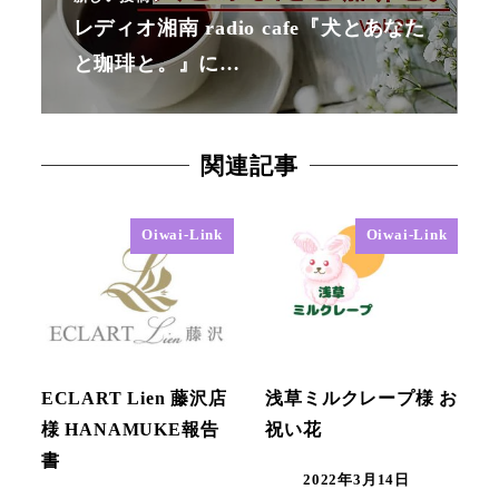
レディオ湘南 radio cafe『犬とあなた
と珈琲と。』に…
関連記事
Oiwai-Link
Oiwai-Link
ECLART Lien 藤沢店
浅草ミルクレープ様 お
様 HANAMUKE報告
祝い花
書
2022年3月14日