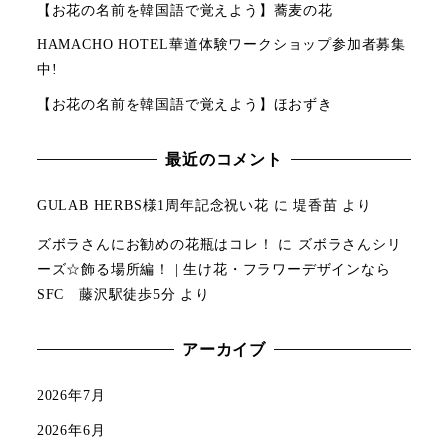
【お花の名前を韓国語で覚えよう】蕎麦の花
HAMACHO HOTEL華道体験ワークショップ参加者募集
中!
【お花の名前を韓国語で覚えよう】ほおずき
最近のコメント
GULAB HERBS様1周年記念祝い花
に
堤香苗
より
ズボラさんにお勧めの花瓶はコレ！
に
ズボラさんシリ
ーズ☆飾る場所編！ | 生け花・フラワーデザインなら
SFC 藤沢駅徒歩5分
より
アーカイブ
2026年7月
2026年6月