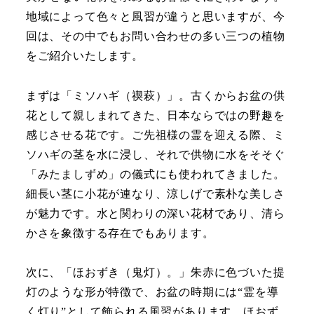
地域によって色々と風習が違うと思いますが、今
回は、その中でもお問い合わせの多い三つの植物
をご紹介いたします。
まずは「ミソハギ（禊萩）」。古くからお盆の供
花として親しまれてきた、日本ならではの野趣を
感じさせる花です。ご先祖様の霊を迎える際、ミ
ソハギの茎を水に浸し、それで供物に水をそそぐ
「みたましずめ」の儀式にも使われてきました。
細長い茎に小花が連なり、涼しげで素朴な美しさ
が魅力です。水と関わりの深い花材であり、清ら
かさを象徴する存在でもあります。
次に、「ほおずき（鬼灯）。」朱赤に色づいた提
灯のような形が特徴で、お盆の時期には“霊を導
く灯り”として飾られる風習があります。ほおず