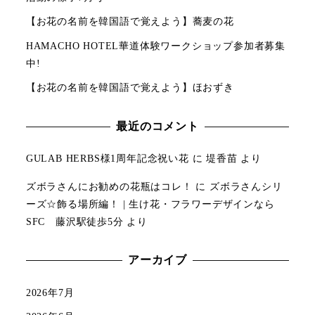
【お花の名前を韓国語で覚えよう】蕎麦の花
HAMACHO HOTEL華道体験ワークショップ参加者募集
中!
【お花の名前を韓国語で覚えよう】ほおずき
最近のコメント
GULAB HERBS様1周年記念祝い花
に
堤香苗
より
ズボラさんにお勧めの花瓶はコレ！
に
ズボラさんシリ
ーズ☆飾る場所編！ | 生け花・フラワーデザインなら
SFC 藤沢駅徒歩5分
より
アーカイブ
2026年7月