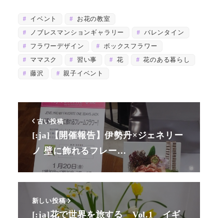
イベント
お花の教室
ノブレスマンションギャラリー
バレンタイン
フラワーデザイン
ボックスフラワー
ママスク
習い事
花
花のある暮らし
藤沢
親子イベント
古い投稿
[:ja]【開催報告】伊勢丹×ジェネリー
ノ 壁に飾れるフレー…
新しい投稿
[:ja]花で世界を旅する Vol.1 イギ