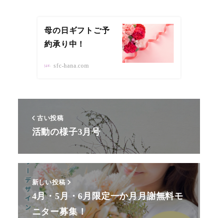
母の日ギフトご予
約承り中！
sfc-hana.com
古い投稿
活動の様子3月号
新しい投稿
4月・5月・6月限定一か月月謝無料モ
ニター募集！