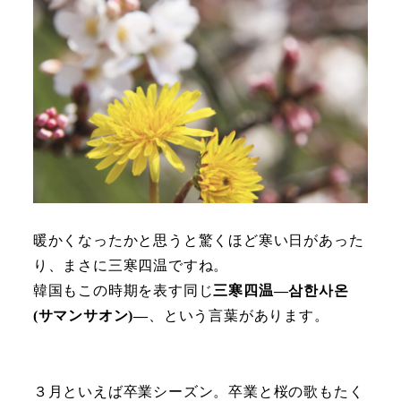
暖かくなったかと思うと驚くほど寒い日があった
り、まさに三寒四温ですね。
韓国もこの時期を表す同じ
三寒四温―삼한사온
(サマンサオン)―
、という言葉があります。
３月といえば卒業シーズン。卒業と桜の歌もたく