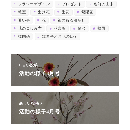
フラワーデザイン
プレゼント
名前の由来
教室
生け花
生花
紫陽花
習い事
花
花のある暮らし
花の楽しみ方
花言葉
藤沢
韓国
韓国語
韓国語とお花のLFS
古い投稿
活動の様子3月号
新しい投稿
活動の様子4月号