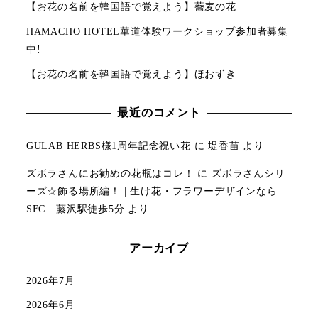
【お花の名前を韓国語で覚えよう】蕎麦の花
HAMACHO HOTEL華道体験ワークショップ参加者募集
中!
【お花の名前を韓国語で覚えよう】ほおずき
最近のコメント
GULAB HERBS様1周年記念祝い花
に
堤香苗
より
ズボラさんにお勧めの花瓶はコレ！
に
ズボラさんシリ
ーズ☆飾る場所編！ | 生け花・フラワーデザインなら
SFC 藤沢駅徒歩5分
より
アーカイブ
2026年7月
2026年6月