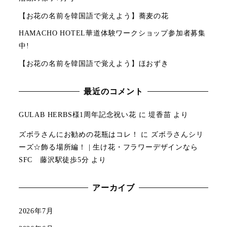
【お花の名前を韓国語で覚えよう】蕎麦の花
HAMACHO HOTEL華道体験ワークショップ参加者募集
中!
【お花の名前を韓国語で覚えよう】ほおずき
最近のコメント
GULAB HERBS様1周年記念祝い花
に
堤香苗
より
ズボラさんにお勧めの花瓶はコレ！
に
ズボラさんシリ
ーズ☆飾る場所編！ | 生け花・フラワーデザインなら
SFC 藤沢駅徒歩5分
より
アーカイブ
2026年7月