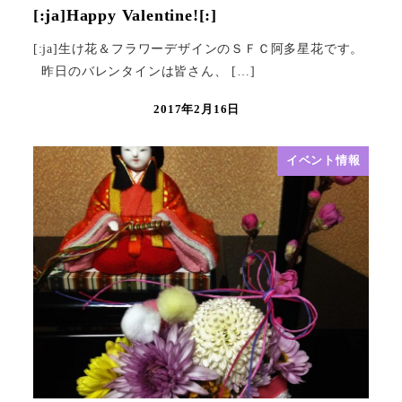
[:ja]Happy Valentine![:]
[:ja]生け花＆フラワーデザインのＳＦＣ阿多星花です。
昨日のバレンタインは皆さん、 […]
2017年2月16日
イベント情報