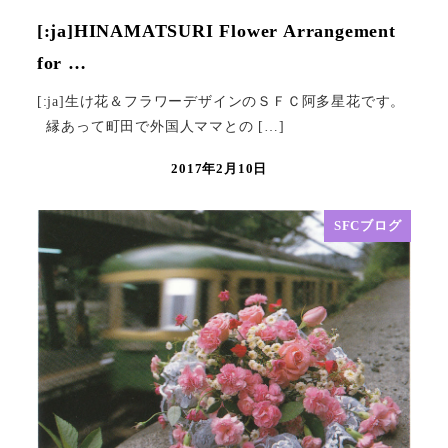
[:ja]HINAMATSURI Flower Arrangement
for …
[:ja]生け花＆フラワーデザインのＳＦＣ阿多星花です。
縁あって町田で外国人ママとの […]
2017年2月10日
SFCブログ