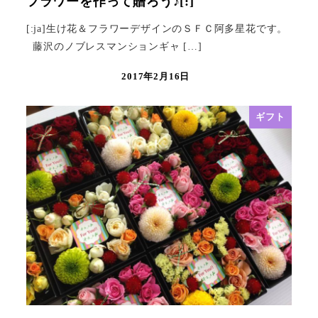
フラワーを作って贈ろう♪[:]
[:ja]生け花＆フラワーデザインのＳＦＣ阿多星花です。
藤沢のノブレスマンションギャ […]
2017年2月16日
ギフト