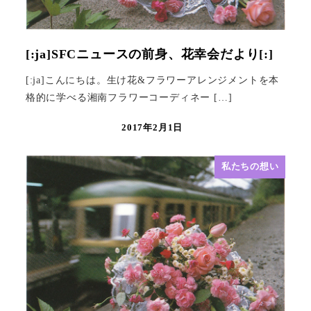
[:ja]SFCニュースの前身、花幸会だより[:]
[:ja]こんにちは。生け花&フラワーアレンジメントを本
格的に学べる湘南フラワーコーディネー […]
2017年2月1日
私たちの想い