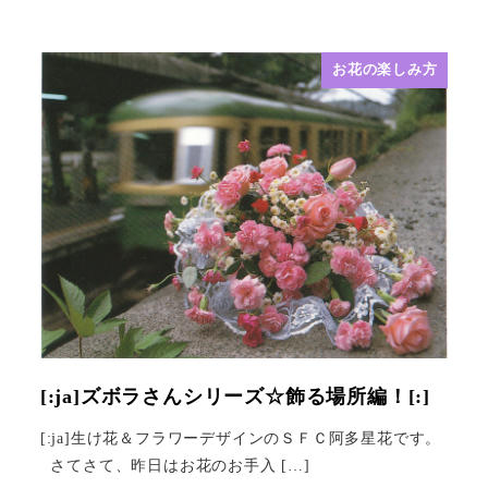
お花の楽しみ方
[:ja]ズボラさんシリーズ☆飾る場所編！[:]
[:ja]生け花＆フラワーデザインのＳＦＣ阿多星花です。
さてさて、昨日はお花のお手入 […]